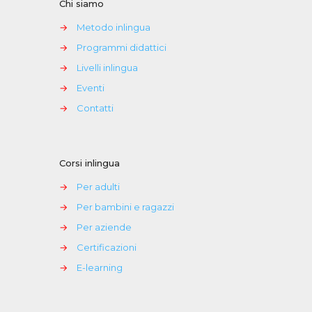
Chi siamo
a
254,00 €
→
Metodo inlingua
→
Programmi didattici
→
Livelli inlingua
→
Eventi
→
Contatti
Corsi inlingua
→
Per adulti
→
Per bambini e ragazzi
→
Per aziende
→
Certificazioni
→
E-learning