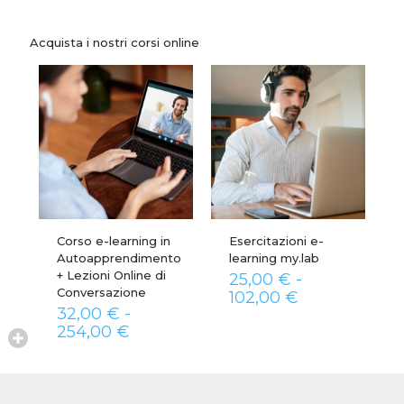
Acquista i nostri corsi online
Corso e-learning in
Esercitazioni e-
Autoapprendimento
learning my.lab
+ Lezioni Online di
25,00
€
-
Conversazione
Fascia
102,00
€
32,00
€
-
di
Fascia
prezzo:
254,00
€
di
da
prezzo:
25,00 €
da
a
32,00 €
102,00 €