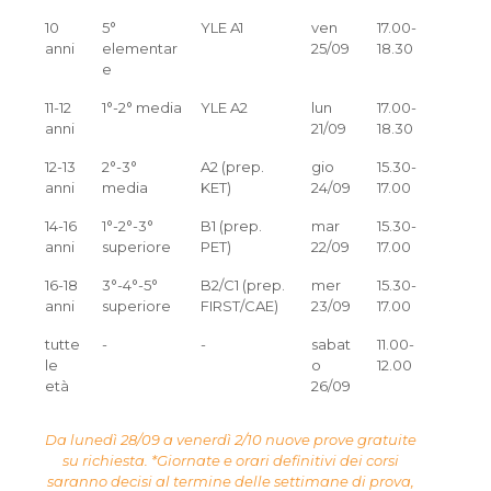
10
5°
YLE A1
ven
17.00-
anni
elementar
25/09
18.30
e
11-12
1°-2° media
YLE A2
lun
17.00-
anni
21/09
18.30
12-13
2°-3°
A2 (prep.
gio
15.30-
anni
media
KET)
24/09
17.00
14-16
1°-2°-3°
B1 (prep.
mar
15.30-
anni
superiore
PET)
22/09
17.00
16-18
3°-4°-5°
B2/C1 (prep.
mer
15.30-
anni
superiore
FIRST/CAE)
23/09
17.00
tutte
-
-
sabat
11.00-
le
o
12.00
età
26/09
Da lunedì 28/09 a venerdì 2/10 nuove prove gratuite
su richiesta. *Giornate e orari definitivi dei corsi
saranno decisi al termine delle settimane di prova,