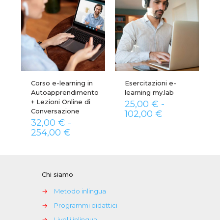
Corso e-learning in
Esercitazioni e-
Autoapprendimento
learning my.lab
+ Lezioni Online di
25,00
€
-
Conversazione
Fascia
102,00
€
32,00
€
-
di
Fascia
prezzo:
254,00
€
di
da
prezzo:
25,00 €
da
a
32,00 €
102,00 €
Chi siamo
a
254,00 €
→
Metodo inlingua
→
Programmi didattici
→
Livelli inlingua