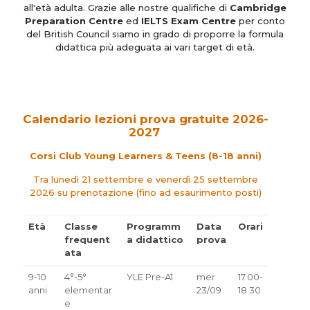
all'età adulta. Grazie alle nostre qualifiche di
Cambridge
Preparation Centre
ed
IELTS Exam Centre
per conto
del British Council siamo in grado di proporre la formula
didattica più adeguata ai vari target di età.
Calendario lezioni prova gratuite 2026-
2027
Corsi Club Young Learners & Teens (8-18 anni)
Tra lunedì 21 settembre e venerdì 25 settembre
2026 su prenotazione (fino ad esaurimento posti)
Età
Classe
Programm
Data
Orari
frequent
a didattico
prova
ata
Età
Classe
Programm
Data
Orari
9-10
4°-5°
YLE Pre-A1
mer
17.00-
frequent
a didattico
prova
anni
elementar
23/09
18.30
ata
e