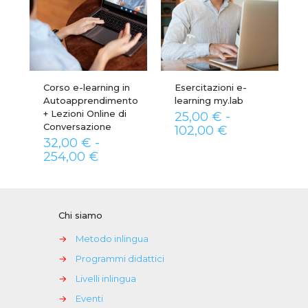
Corso e-learning in
Esercitazioni e-
Autoapprendimento
learning my.lab
+ Lezioni Online di
25,00
€
-
Conversazione
Fascia
102,00
€
32,00
€
-
di
Fascia
prezzo:
254,00
€
di
da
prezzo:
25,00 €
da
a
32,00 €
102,00 €
Chi siamo
a
254,00 €
→
Metodo inlingua
→
Programmi didattici
→
Livelli inlingua
→
Eventi