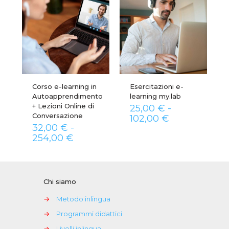
Corso e-learning in
Esercitazioni e-
Autoapprendimento
learning my.lab
+ Lezioni Online di
25,00
€
-
Conversazione
Fascia
102,00
€
32,00
€
-
di
Fascia
prezzo:
254,00
€
di
da
prezzo:
25,00 €
da
a
32,00 €
102,00 €
Chi siamo
a
254,00 €
→
Metodo inlingua
→
Programmi didattici
→
Livelli inlingua