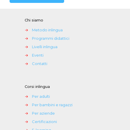
Chi siamo
→
Metodo inlingua
→
Programmi didattici
→
Livelli inlingua
→
Eventi
→
Contatti
Corsi inlingua
→
Per adulti
→
Per bambini e ragazzi
→
Per aziende
→
Certificazioni
→
E-learning