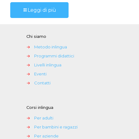
Leggi di più
Chi siamo
→
Metodo inlingua
→
Programmi didattici
→
Livelli inlingua
→
Eventi
→
Contatti
Corsi inlingua
→
Per adulti
→
Per bambini e ragazzi
→
Per aziende