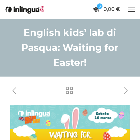
0
0,00 €
English kids’ lab di
Pasqua: Waiting for
Easter!