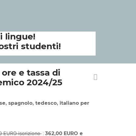
 lingue!
ostri studenti!
 ore e tassa di
demico 2024/25
se, spagnolo, tedesco, italiano per
O̶ ̶i̶s̶c̶r̶i̶z̶i̶o̶n̶e̶ ̶ :
362,00 EURO e