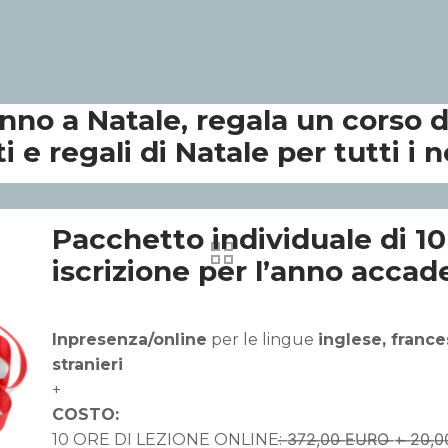
nno a Natale, regala un corso di
i e regali di Natale per tutti i n
Pacchetto individuale di 10
iscrizione per l’anno acca
Inpresenza/online
per le lingue
inglese, france
stranieri
+
COSTO:
10 ORE DI LEZIONE ONLINE: ̶3̶7̶2̶,̶0̶0̶ ̶E̶U̶R̶O̶ ̶+̶ ̶2̶0̶,̶0̶0̶ ̶E̶U̶R̶