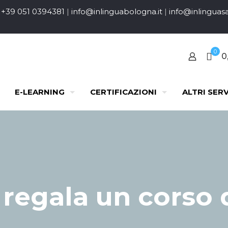
+39 051 0394381
|
info@inlinguabologna.it
|
info@inlinguasa
0
0
E-LEARNING
CERTIFICAZIONI
ALTRI SERV
 regala un corso d