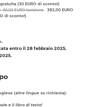
 gratuita (30 EURO di sconto!)
 ̶E̶U̶R̶O̶ ̶i̶s̶c̶r̶i̶z̶i̶o̶n̶e̶ ̶ :
382,00 EURO
O di sconto!)
4.
ata entro il 28 febbraio 2025,
 2025.
ppo
glese (altre lingue su richiesta)
:
e e il libro di testo!