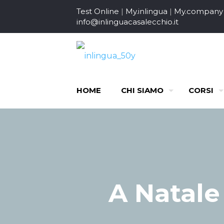
Test Online
|
My.inlingua
|
My.company
info@inlinguacasalecchio.it
HOME
CHI SIAMO
CORSI
A Natale