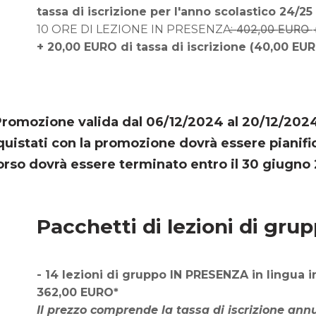
tassa di iscrizione per l'anno scolastico 24/25
10 ORE DI LEZIONE IN PRESENZA: ̶4̶0̶2̶,̶0̶0̶ ̶E̶U̶R̶O̶ ̶+̶ ̶4̶0̶,̶0̶0̶
+ 20,00 EURO di tassa di iscrizione (40,00 EUR
romozione valida dal 06/12/2024 al 20/12/202
quistati con la promozione dovrà essere pianific
corso dovrà essere terminato entro il 30 giugno
Pacchetti di lezioni di gru
-
14 lezioni di gruppo IN PRESENZA in lingua in
362,00 EURO*
Il prezzo comprende la tassa di iscrizione annual