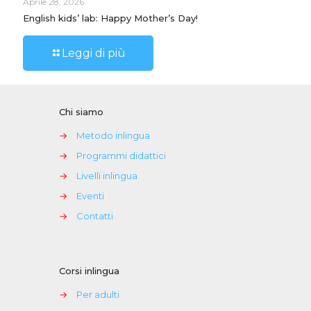
Aprile 28, 2026
English kids’ lab: Happy Mother’s Day!
Leggi di più
Chi siamo
→
Metodo inlingua
→
Programmi didattici
→
Livelli inlingua
→
Eventi
→
Contatti
Corsi inlingua
→
Per adulti