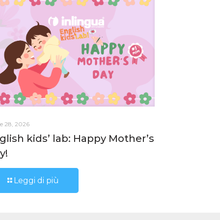
le 28, 2026
glish kids’ lab: Happy Mother’s
y!
Leggi di più