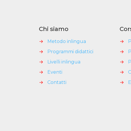
Chi siamo
Cor
→
Metodo inlingua
→
P
→
Programmi didattici
→
P
→
Livelli inlingua
→
P
→
Eventi
→
C
→
Contatti
→
E