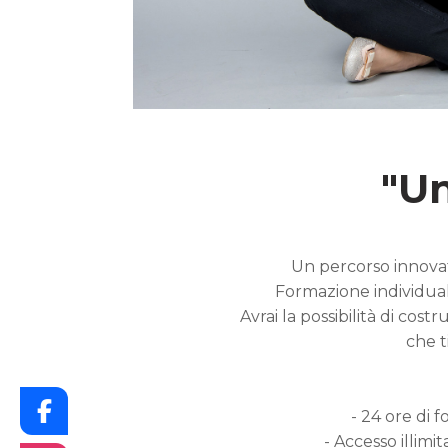
"Un
Un percorso innovat
Formazione individuale
Avrai la possibilità di cos
che t
- 24 ore di 
- Accesso illimi