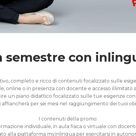
 semestre con inling
ivo, completo e ricco di contenuti focalizzato sulle esig
, online o in presenza con docente e accesso illimitato a
truire un piano didattico focalizzato sulle tue esigenze c
i affiancherà per sei mesi nel raggiungimento dei tuoi obie
I contenuti della promo:
formazione individuale, in aula fisica o virtuale con docent
tato alla piattaforma my.inlingua per esercitarsi in auton