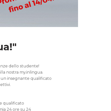
ua!"
enze dello studente!
lla nostra my.inlingua.
on un insegnante qualificato
ttivi.
e qualificato
omia 24 ore su 24