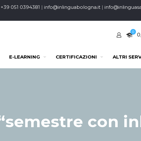
+39 051 0394381
|
info@inlinguabologna.it
|
info@inlinguasa
0
0
E-LEARNING
CERTIFICAZIONI
ALTRI SERV
semestre con in