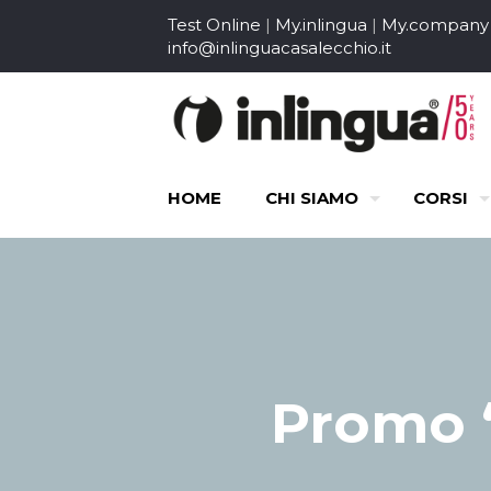
Test Online
|
My.inlingua
|
My.company
info@inlinguacasalecchio.it
HOME
CHI SIAMO
CORSI
Promo “