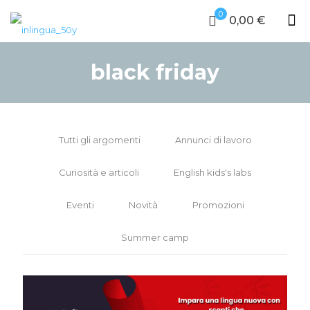
0
0,00 €
black friday
Tutti gli argomenti
Annunci di lavoro
Curiosità e articoli
English kids's labs
Eventi
Novità
Promozioni
Summer camp