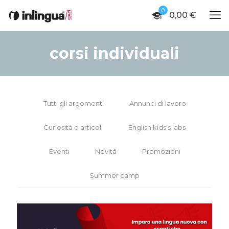
0
0,00 €
corsi individuali
Tutti gli argomenti
Annunci di lavoro
Curiosità e articoli
English kids's labs
Eventi
Novità
Promozioni
Summer camp