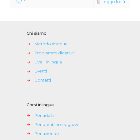
1
Leggi di più
Chi siamo
→
Metodo inlingua
→
Programmi didattici
→
Livelli inlingua
→
Eventi
→
Contatti
Corsi inlingua
→
Per adulti
→
Per bambini e ragazzi
→
Per aziende