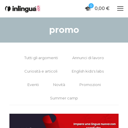
0
0,00 €
promo
Tutti gli argomenti
Annunci di lavoro
Curiosità e articoli
English kids's labs
Eventi
Novità
Promozioni
Summer camp