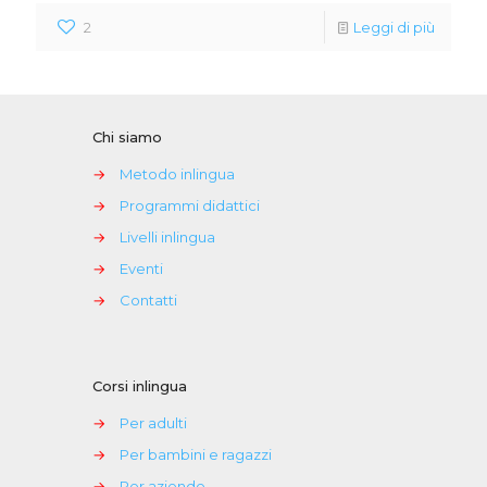
2
Leggi di più
Chi siamo
→
Metodo inlingua
→
Programmi didattici
→
Livelli inlingua
→
Eventi
→
Contatti
Corsi inlingua
→
Per adulti
→
Per bambini e ragazzi
→
Per aziende