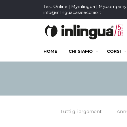
Test Online
|
My.inlingua
|
My.company
info@inlinguacasalecchio.it
HOME
CHI SIAMO
CORSI
Tutti gli argomenti
Annu