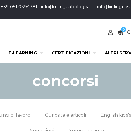
+39 051 0394381
|
info@inlinguabologna.it
|
info@inlinguasa
0
0
E-LEARNING
CERTIFICAZIONI
ALTRI SERV
concorsi
nci di lavoro
Curiosità e articoli
English kids's
Promozioni
Summer camp