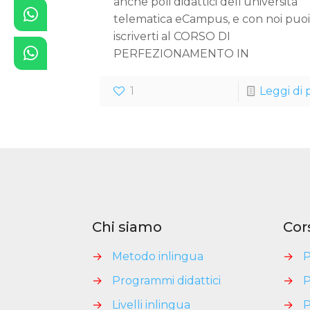
anche poli didattici dell’università
telematica eCampus, e con noi puoi
iscriverti al CORSO DI
PERFEZIONAMENTO IN
1
Leggi di 
Chi siamo
Cor
→
Metodo inlingua
→
P
→
Programmi didattici
→
P
→
Livelli inlingua
→
P