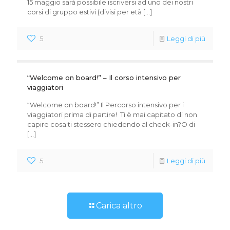
15 maggio sarà possibile iscriversi ad uno dei nostri
corsi di gruppo estivi (divisi per età
[…]
5
Leggi di più
“Welcome on board!” – Il corso intensivo per
viaggiatori
“Welcome on board!” Il Percorso intensivo per i
viaggiatori prima di partire! Ti è mai capitato di non
capire cosa ti stessero chiedendo al check-in?O di
[…]
5
Leggi di più
Carica altro