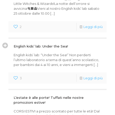
Little Witches & Wizards!La notte dell’orrore si
avvicina!🐈‍⬛👻Vieni al nostro English kids’ lab sabato
25 ottobre dalle 10.00
[…]
2
Leggi di più
English kids’ lab: Under the Sea!
English kids’ lab: “Under the Sea!” Non perderti
l’ultimo laboratorio a tema di quest’anno scolastico,
per bambini dai 4 ai 10 anni, e vieni a immergerti
[…]
3
Leggi di più
L’estate è alle porte! Tuffati nelle nostre
promozioni estive!
CORSI ESTIVI a prezzo scontato per tutte le età! Dal