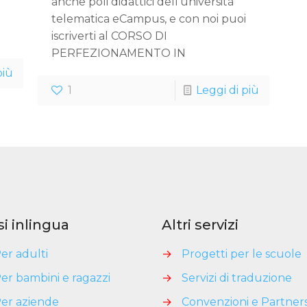
anche poli didattici dell’università
telematica eCampus, e con noi puoi
iscriverti al CORSO DI
PERFEZIONAMENTO IN
più
1
Leggi di più
si inlingua
Altri servizi
er adulti
→
Progetti per le scuole
er bambini e ragazzi
→
Servizi di traduzione
er aziende
→
Convenzioni e Partner