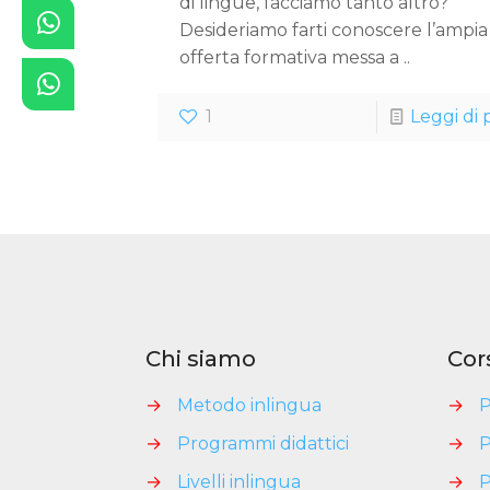
di lingue, facciamo tanto altro?
Desideriamo farti conoscere l’ampia
offerta formativa messa a ..
1
Leggi di 
Chi siamo
Cor
→
Metodo inlingua
→
P
→
Programmi didattici
→
P
→
Livelli inlingua
→
P