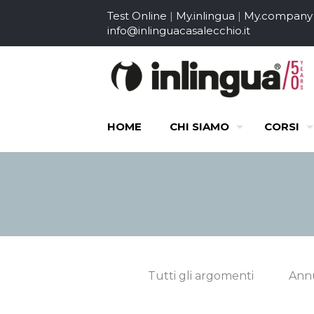
Test Online
|
My.inlingua
|
My.company
info@inlinguacasalecchio.it
HOME
CHI SIAMO
CORSI
Tutti gli argomenti
Annu