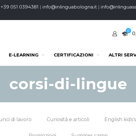
+39 051 0394381
|
info@inlinguabologna.it
|
info@inlinguasa
0
0
E-LEARNING
CERTIFICAZIONI
ALTRI SERV
corsi-di-lingue
nci di lavoro
Curiosità e articoli
English kids's
Promozioni
Summer camp